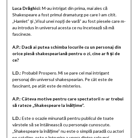
Luca Drăghici:
M-au intrigat din prima, mai ales că
Shakespeare a fost primul dramaturg pe care l-am citit.
„Hamlet” și „Visul unei nopți de vară” au fost piesele care m-
au introdus în universul acesta ce nu încetează să mă
fascineze.
A.P.: Dacă ai putea schimba locurile cu un personaj din
orice piesă shakespeariană pentru o zi, cine ar fi și de
ce?
L.D.:
Probabil Prospero. Mi se pare cel mai intrigant
personaj din universul shakespearian. Pe cât este de
fascinant, pe atât este de misterios.
A.P.:
Câteva motive pentru care spectatorii n-ar trebui
să rateze „Shakespeare la înălțime”.
L.D.:
Este o ocazie minunată pentru publicul de toate
vârstele să se întâlnească cu personaje cunoscute.
„Shakespeare la înălțime” nu este o simplă paradă cu actori
pe catalige, este o întrunire a unora dintre cele mai