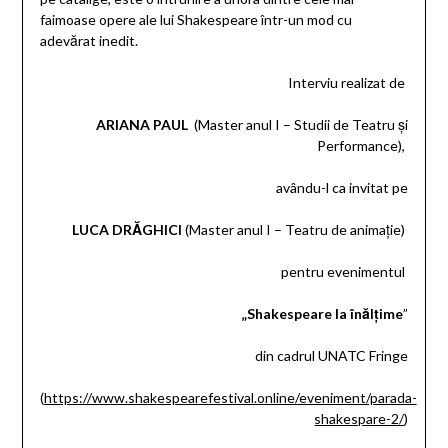
faimoase opere ale lui Shakespeare într-un mod cu
adevărat inedit.
Interviu realizat de
ARIANA PAUL
(Master anul I – Studii de Teatru și
Performance),
avându-l ca invitat pe
LUCA DRĂGHICI
(Master anul I – Teatru de animație)
pentru evenimentul
„Shakespeare la înălțime
”
din cadrul UNATC Fringe
(
https://www.shakespearefestival.online/eveniment/parada-
shakespare-2/
)