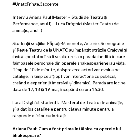
#UnatcFringe.3accente
Interviu Ariana Paul (Master – Studii de Teatru și
Performance, anul I) – Luca Drăghici (Master Teatru de
animație, anul I)
Studenții secțiilor Păpuși-Marionete, Actorie, Scenografie
și Regie Teatru de la UNATC au împânzit străzile Craiovei și
invită spectatorii să li se alăture la o paradă inedită în care
faimoasele personaje din operele shakespeariene iau viața.
Timp de 40 de minute, doisprezece actori vor evolua pe
catalige, în timp ce alți opt vor interacționa cu publicul,
creând o experiență imersivă și dinamică. Parada are loc pe
data de 17, 18 și 19 mai, începând cu ora 16.30.
Luca Drăghici, student la Masterul de Teatru de animație,
și-a dat jos cataligele pentru câteva minute pentru a
răspunde micilor curiozități:
Ariana Paul: Cum a fost prima întâlnire cu operele lui
Shakespeare?