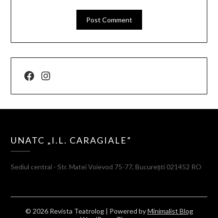
Facebook
Instagram
UNATC „I.L. CARAGIALE”
Sediul central - Str. Matei Voievod 75-77, București 021452 RO
© 2026 Revista Teatrolog
| Powered by
Minimalist Blog